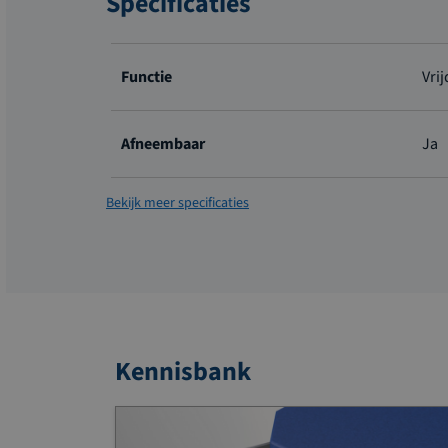
Specificaties
Meer
informatie
Functie
Vri
Afneembaar
Ja
Bekijk meer specificaties
Kennisbank