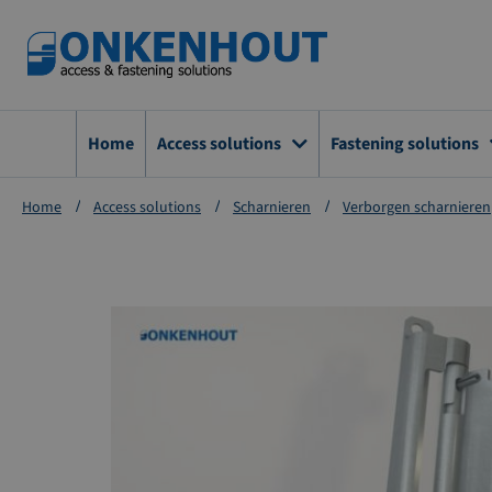
Ga
naar
de
inhoud
Home
Access solutions
Fastening solutions
Home
Access solutions
Scharnieren
Verborgen scharnieren
Ga
naar
het
einde
van
de
afbeeldingen-