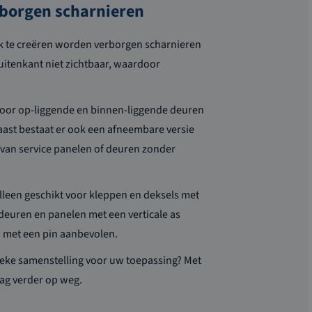
rborgen scharnieren
jk te creëren worden verborgen scharnieren
buitenkant niet zichtbaar, waardoor
voor op-liggende en
binnen-liggende
deuren
ast bestaat er ook een afneembare versie
 van service panelen of deuren
zonder
alleen geschikt voor kleppen en deksels met
 deuren en panelen met een verticale as
 met een pin aanbevolen.
ieke samenstelling voor uw toepassing? Met
aag
verder op weg
.