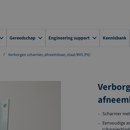
Gereedschap
Engineering support
Kennisbank
Verborgen scharnier, afneembaar, staal/RVS (F6)
Verborg
afneemb
Scharnier met
Eenvoudige a
scharnierbla