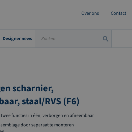
Over ons
Contact
Designer news
en scharnier,
aar, staal/RVS (F6)
 twee functies in één; verborgen en afneembaar
ssemblage door separaat te monteren
den