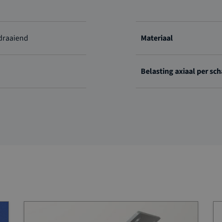
jdraaiend
Materiaal
Belasting axiaal per sc