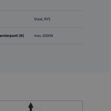
Staal, RVS
harnierpunt (N)
max. 6000N