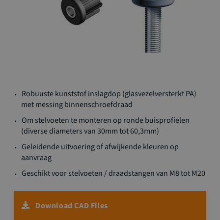
Ga
Robuuste kunststof inslagdop (glasvezelversterkt PA)
naar
met messing binnenschroefdraad
het
begin
Om stelvoeten te monteren op ronde buisprofielen
van
(diverse diameters van 30mm tot 60,3mm)
de
Geleidende uitvoering of afwijkende kleuren op
afbeeldingen-
aanvraag
gallerij
Geschikt voor stelvoeten / draadstangen van M8 tot M20
Download CAD Files