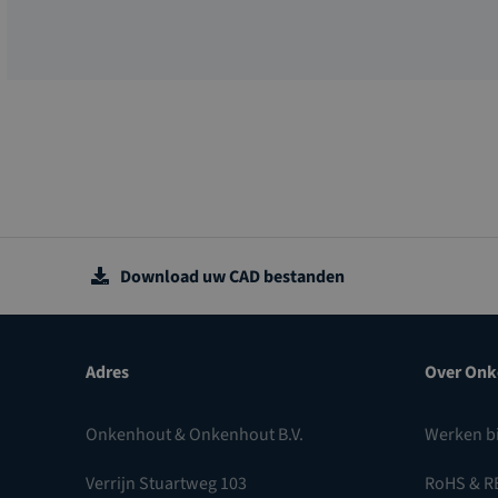
Download uw CAD bestanden
Adres
Over Onk
Onkenhout & Onkenhout B.V.
Werken b
Verrijn Stuartweg 103
RoHS & R