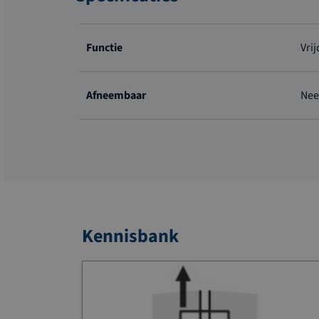
Meer
informatie
Functie
Vri
Afneembaar
Nee
Kennisbank