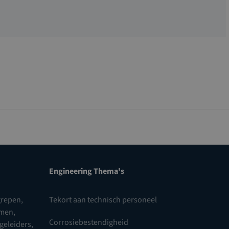
Engineering Thema's
repen,
Tekort aan technisch personeel
omen
,
Corrosiebestendigheid
 geleiders
,