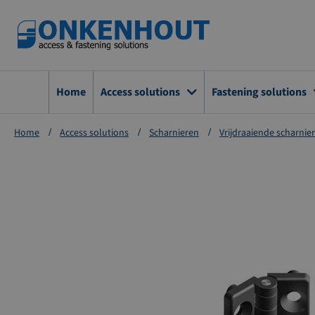
Ga
naar
de
inhoud
Home
Access solutions
Fastening solutions
Home
Access solutions
Scharnieren
Vrijdraaiende scharnie
Ga
naar
het
einde
van
de
afbeeldingen-