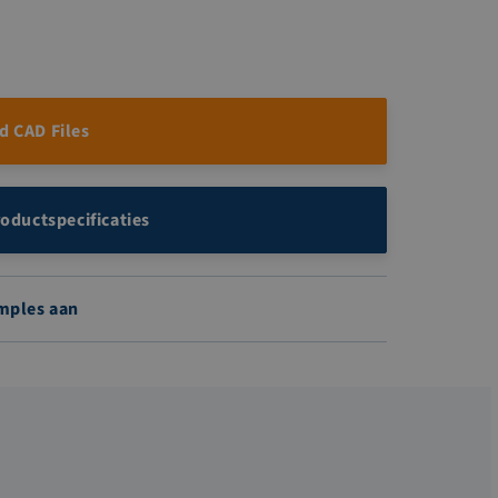
 CAD Files
roductspecificaties
mples aan