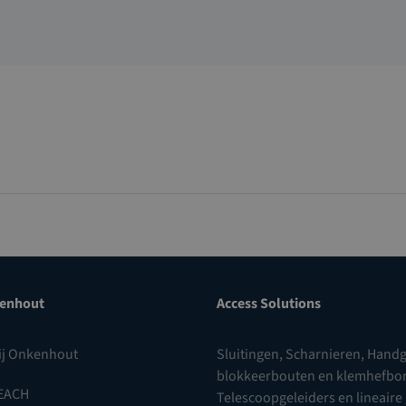
enhout
Access Solutions
ij Onkenhout
Sluitingen
,
Scharnieren
,
Handg
blokkeerbouten en klemhefb
EACH
Telescoopgeleiders en lineaire