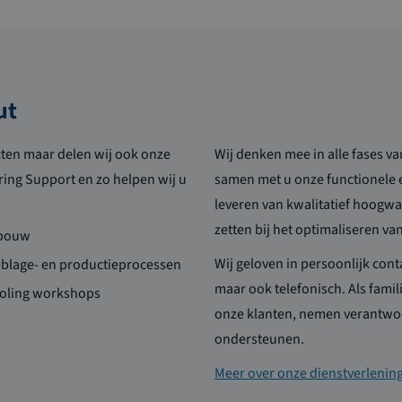
ut
cten maar delen wij ook onze
Wij denken mee in alle fases v
ring Support en zo helpen wij u
samen met u onze functionele 
leveren van kwalitatief hoogwa
zetten bij het optimaliseren v
ebouw
Wij geloven in persoonlijk conta
mblage- en productieprocessen
maar ook telefonisch. Als famil
ooling workshops
onze klanten, nemen verantwoo
ondersteunen.
Meer over onze dienstverlenin