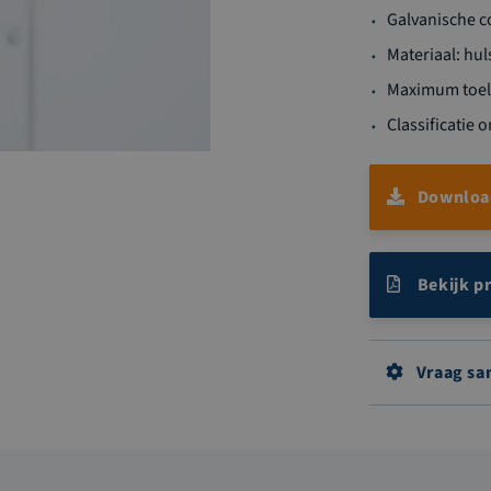
Galvanische co
Materiaal: hul
Maximum toela
Classificatie
Download
Bekijk p
Vraag sa