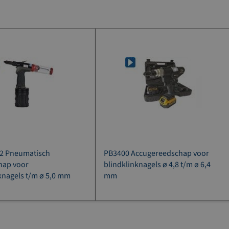
T2 Pneumatisch
PB3400 Accugereedschap voor
hap voor
blindklinknagels ø 4,8 t/m ø 6,4
knagels t/m ø 5,0 mm
mm