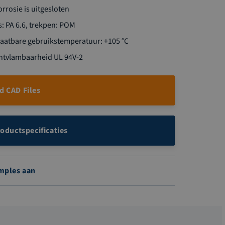
rrosie is uitgesloten
s: PA 6.6, trekpen: POM
atbare gebruikstemperatuur: +105 °C
 ontvlambaarheid UL 94V-2
 CAD Files
roductspecificaties
mples aan