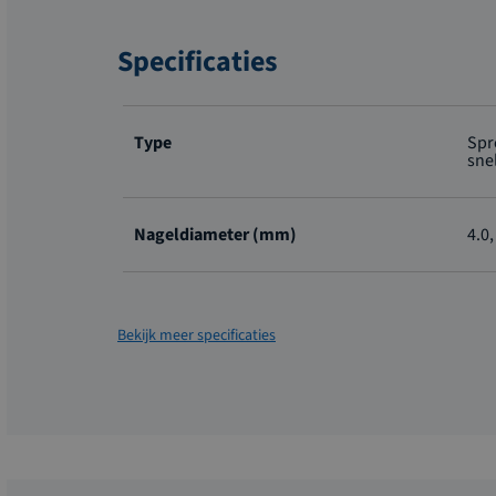
Specificaties
Meer
informatie
Type
Spr
sne
Nageldiameter (mm)
4.0,
Bekijk meer specificaties