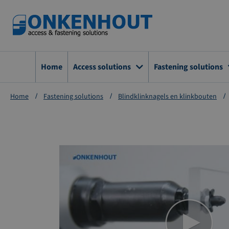
Ga
naar
de
inhoud
Home
Access solutions
Fastening solutions
Home
Fastening solutions
Blindklinknagels en klinkbouten
Ga
naar
het
einde
van
de
afbeeldingen-