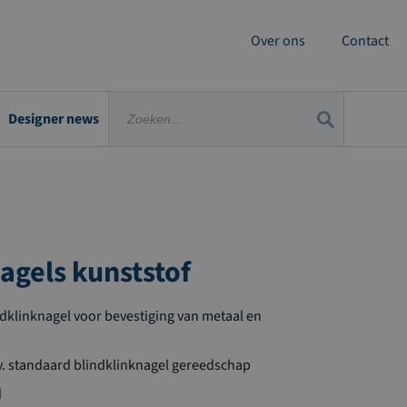
Over ons
Contact
Designer news
agels kunststof
ndklinknagel voor bevestiging van metaal en
. standaard blindklinknagel gereedschap
d