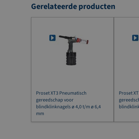
Gerelateerde producten
Proset XT3 Pneumatisch
Proset X
gereedschap voor
gereedsc
blindklinknagels ø 4,0 t/m ø 6,4
blindklin
mm