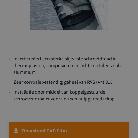
Ga
Insert creëert een sterke slijtvaste schroefdraad in
naar
thermoplasten, composieten en lichte metalen zoals
het
aluminium
begin
van
Zeer corrosiebestendig; geheel van RVS (A4) 316
de
Installatie door middel van koppelgestuurde
afbeeldingen-
schroevendraaier voorzien van hulpgereedschap
gallerij
Download CAD Files