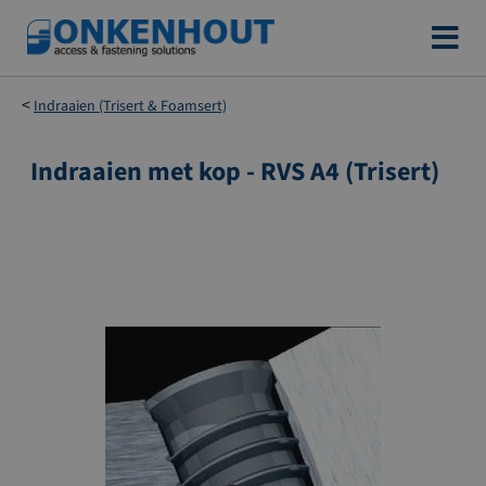
Ga
naar
de
Indraaien (Trisert & Foamsert)
inhoud
Indraaien met kop - RVS A4 (Trisert)
Ga
naar
het
einde
van
de
afbeeldingen-
gallerij