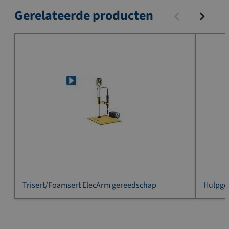
Gerelateerde producten
Trisert/Foamsert ElecArm gereedschap
Hulpge