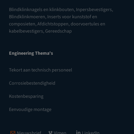
Blindklinknagels en klinkbouten
,
Inpersbevestigers
,
Blindklinkmoeren
,
Inserts voor kunststof en
composieten
,
Afdichtstoppen, doorvoertules en
kabelbevestigers
,
Gereedschap
Engineering Thema's
Tekort aan technisch personeel
Corrosiebestendigheid
Kostenbesparing
Eenvoudige montage
Nieuwsbrief
Vimeo
LinkedIn