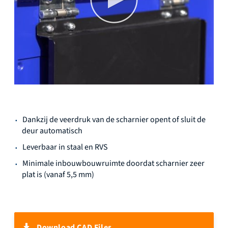
Ga
Dankzij de veerdruk van de scharnier opent of sluit de
naar
deur automatisch
het
begin
Leverbaar in staal en RVS
van
Minimale inbouwbouwruimte doordat scharnier zeer
de
plat is (vanaf 5,5 mm)
afbeeldingen-
gallerij
Download CAD Files