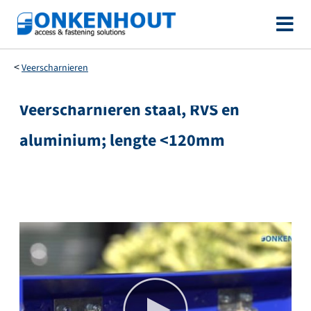
Ga
naar
de
Veerscharnieren
inhoud
Veerscharnieren staal, RVS en
Ga
naar
aluminium; lengte <120mm
het
einde
van
de
afbeeldingen-
gallerij