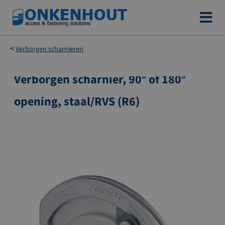
Ga
naar
de
Verborgen scharnieren
inhoud
Verborgen scharnier, 90° of 180°
Ga
naar
opening, staal/RVS (R6)
het
einde
van
de
afbeeldingen-
gallerij