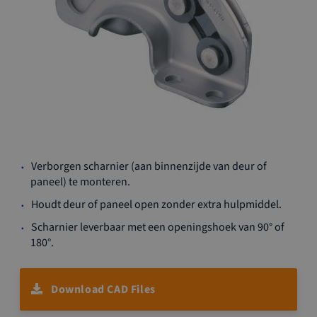
Ga
Verborgen scharnier (aan binnenzijde van deur of
naar
paneel) te monteren.
het
begin
Houdt deur of paneel open zonder extra hulpmiddel.
van
Scharnier leverbaar met een openingshoek van 90° of
de
180°.
afbeeldingen-
gallerij
Download CAD Files