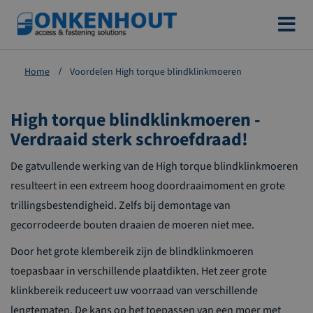
Ga
naar
de
Home
Voordelen High torque blindklinkmoeren
inhoud
High torque blindklinkmoeren -
Verdraaid sterk schroefdraad!
De gatvullende werking van de High torque blindklinkmoeren
resulteert in een extreem hoog doordraaimoment en grote
trillingsbestendigheid. Zelfs bij demontage van
gecorrodeerde bouten draaien de moeren niet mee.
Door het grote klembereik zijn de blindklinkmoeren
toepasbaar in verschillende plaatdikten. Het zeer grote
klinkbereik reduceert uw voorraad van verschillende
lengtematen. De kans op het toepassen van een moer met