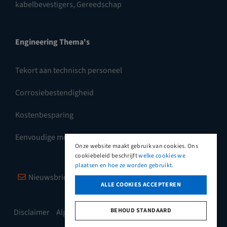
kabelbevestigers
,
Gereedschap
Engineering Thema's
Tekort aan technisch personeel
Corrosiebestendigheid
Kostenbesparing
Eenvoudige montage
Onze website maakt gebruik van cookies. Ons
cookiebeleid beschrijft
welke cookies we
plaatsen en hoe ze worden gebruikt.
Nieuwsbrief
Vimeo
LinkedIn
ALLE COOKIES ACCEPTEREN
BEHOUD STANDAARD
Disclaimer
Algemene leveringsvoorwaarden