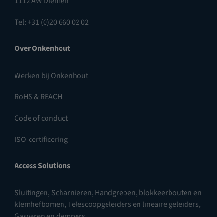
1112 AW Diemen
Tel: +31 (0)20 660 02 02
Over Onkenhout
Werken bij Onkenhout
RoHS & REACH
Code of conduct
ISO-certificering
Access Solutions
Sluitingen
,
Scharnieren
,
Handgrepen, blokkeerbouten en
klemhefbomen
,
Telescoopgeleiders en lineaire geleiders
,
Gasveren en dempers