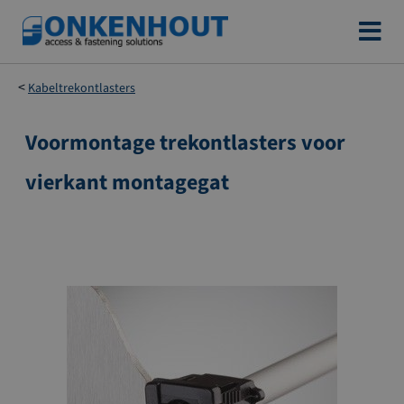
Ga
naar
de
Kabeltrekontlasters
inhoud
Voormontage trekontlasters voor
Ga
naar
vierkant montagegat
het
einde
van
de
afbeeldingen-
gallerij