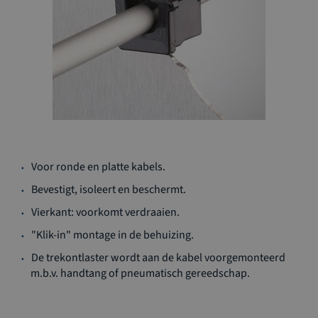
Ga
Voor ronde en platte kabels.
naar
het
Bevestigt, isoleert en beschermt.
begin
Vierkant: voorkomt verdraaien.
van
de
"Klik-in" montage in de behuizing.
afbeeldingen-
De trekontlaster wordt aan de kabel voorgemonteerd
gallerij
m.b.v. handtang of pneumatisch gereedschap.