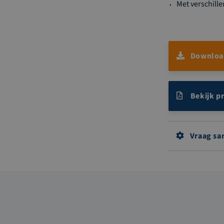
Met verschill
Download
Bekijk p
Vraag sa