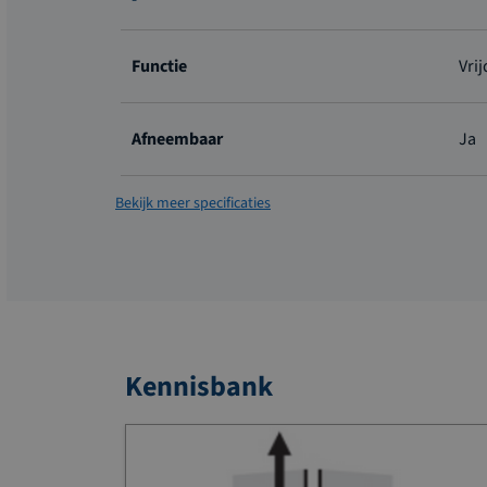
Meer
informatie
Functie
Vri
Afneembaar
Ja
Bekijk meer specificaties
Kennisbank