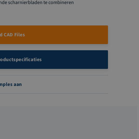
ende scharnierbladen te combineren
 CAD Files
roductspecificaties
mples aan