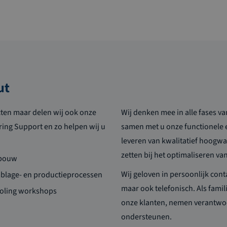
ut
cten maar delen wij ook onze
Wij denken mee in alle fases v
ring Support en zo helpen wij u
samen met u onze functionele 
leveren van kwalitatief hoogwa
zetten bij het optimaliseren v
ebouw
Wij geloven in persoonlijk conta
mblage- en productieprocessen
maar ook telefonisch. Als famil
ooling workshops
onze klanten, nemen verantwoo
ondersteunen.