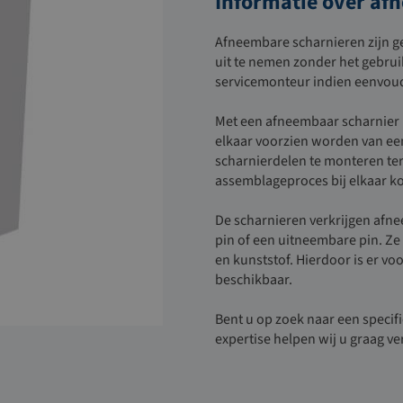
Informatie over af
Afneembare scharnieren zijn g
uit te nemen
zonder het gebrui
servicemonteur indien eenvoud
Met een afneembaar scharnier 
elkaar voorzien worden van een
scharnierdelen te monteren terw
assemblageproces bij elkaar k
De scharnieren verkrijgen afnee
pin of een uitneembare pin. Ze 
en kunststof. Hierdoor is er vo
beschikbaar.
Bent u op zoek naar een specif
expertise helpen wij u
graag
ve