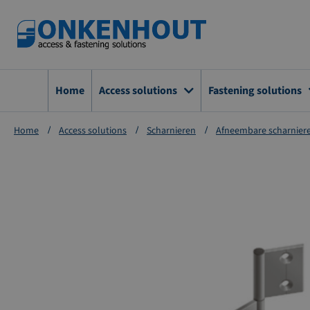
Ga
naar
de
inhoud
Home
Access solutions
Fastening solutions
Home
Access solutions
Scharnieren
Afneembare scharnier
Ga
naar
het
einde
van
de
afbeeldingen-