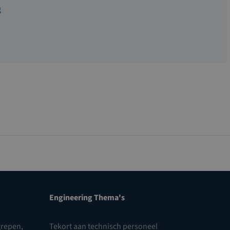
g
Engineering Thema's
repen,
Tekort aan technisch personeel