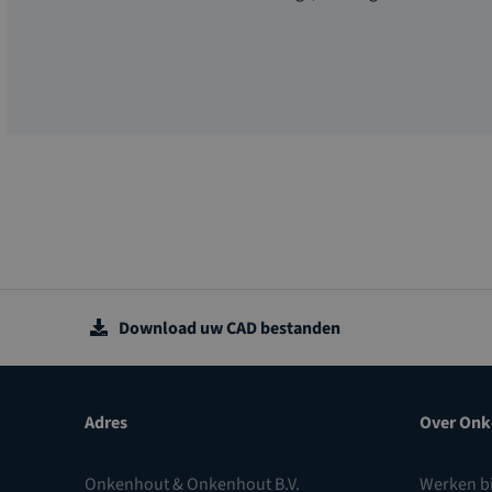
Download uw CAD bestanden
Adres
Over Onk
Onkenhout & Onkenhout B.V.
Werken b