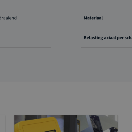
jdraaiend
Materiaal
Belasting axiaal per sc