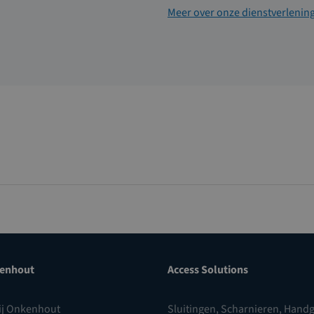
Meer over onze dienstverlenin
enhout
Access Solutions
ij Onkenhout
Sluitingen
,
Scharnieren
,
Handg