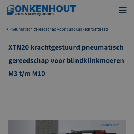
Ga
naar
de
Pneumatisch gereedschap voor blindklinkschroefdraad
inhoud
XTN20 krachtgestuurd pneumatisch
Ga
naar
gereedschap voor blindklinkmoeren
het
einde
M3 t/m M10
van
de
afbeeldingen-
gallerij