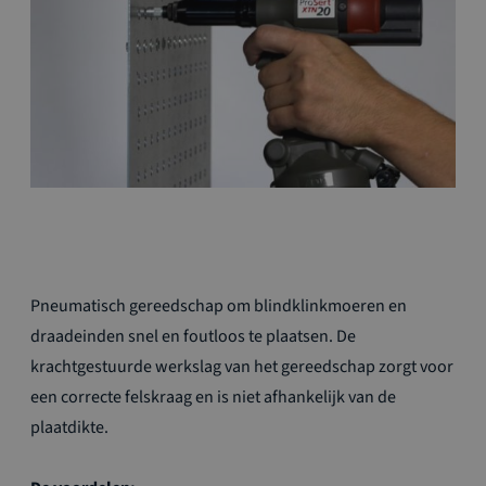
Ga
Pneumatisch gereedschap om blindklinkmoeren en
naar
het
draadeinden snel en foutloos te plaatsen. De
begin
krachtgestuurde werkslag van het gereedschap zorgt voor
van
een correcte felskraag en is niet afhankelijk van de
de
plaatdikte.
afbeeldingen-
gallerij