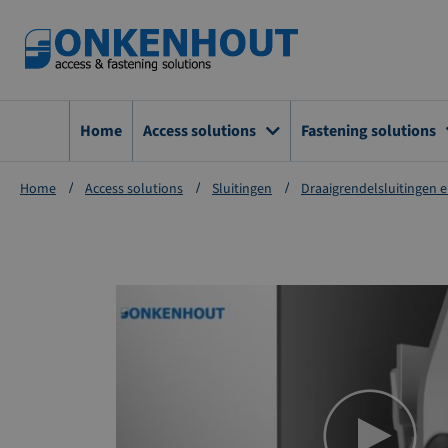
Ga
naar
de
inhoud
Home
Access solutions
Fastening solutions
Home
Access solutions
Sluitingen
Draaigrendelsluitingen e
Ga
naar
het
einde
van
de
afbeeldingen-