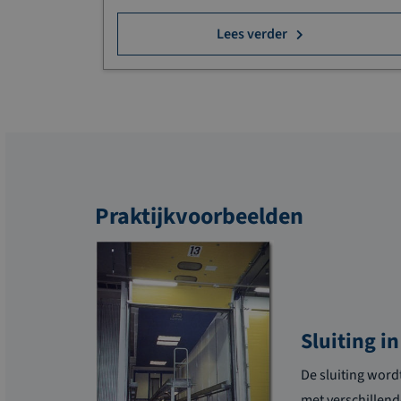
Lees verder
Praktijkvoorbeelden
Sluiting i
De sluiting wordt
met verschillend