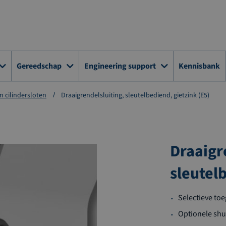
Gereedschap
Engineering support
Kennisbank
n cilindersloten
Draaigrendelsluiting, sleutelbediend, gietzink (E5)
Draaigr
sleutel
Selectieve to
Optionele shut