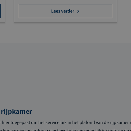
Lees verder
n rijpkamer
 hier toegepast om het serviceluik in het plafond van de rijpkamer v
e kopvormen waardoor selectieve toegang mogelijk is conform de m