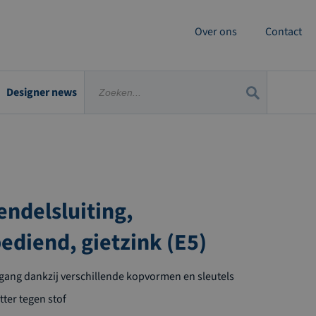
Over ons
Contact
Designer news
endelsluiting,
bediend, gietzink (E5)
egang dankzij verschillende kopvormen en sleutels
ter tegen stof