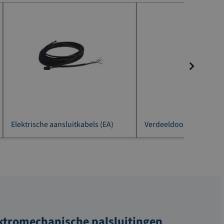
Elektrische aansluitkabels (EA)
Verdeeldoos (EA-A01)
ektromechanische palsluitingen