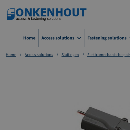
Ga
naar
de
inhoud
Home
Access solutions
Fastening solutions
Home
Access solutions
Sluitingen
Elektromechanische pals
Ga
naar
het
einde
van
de
afbeeldingen-