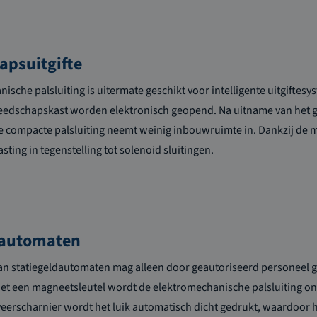
apsuitgifte
ische palsluiting is uitermate geschikt voor intelligente uitgiftesy
reedschapskast worden elektronisch geopend. Na uitname van het
 compacte palsluiting neemt weinig inbouwruimte in. Dankzij de m
ting in tegenstelling tot solenoid sluitingen.
dautomaten
 van statiegeldautomaten mag alleen door geautoriseerd personeel
t een magneetsleutel wordt de elektromechanische palsluiting ontg
erscharnier wordt het luik automatisch dicht gedrukt, waardoor het a