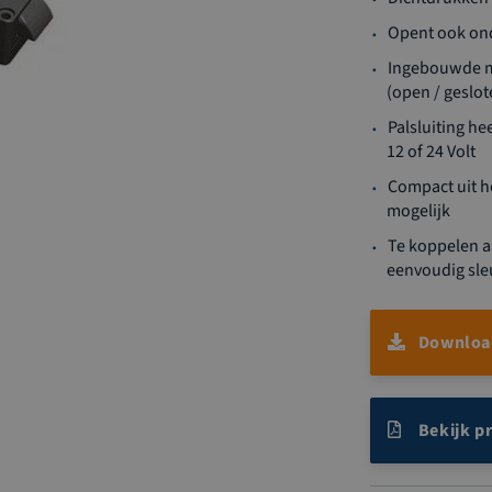
Opent ook ond
Ingebouwde mi
(open / geslot
Palsluiting he
12 of 24 Volt
Compact uit h
mogelijk
Te koppelen a
eenvoudig sl
Download
Bekijk p