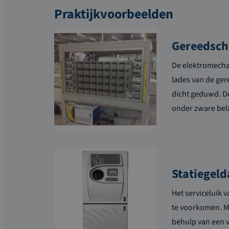
Praktijkvoorbeelden
Gereedsch
De elektromechan
lades van de ge
dicht geduwd. De
onder zware belas
Statiegel
Het serviceluik
te voorkomen. Me
behulp van een ve