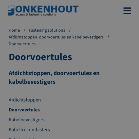
Ga
naar
de
Home
Fastening solutions
inhoud
Afdichtstoppen, doorvoertules en kabelbevestigers
Doorvoertules
Doorvoertules
Afdichtstoppen, doorvoertules en
kabelbevestigers
Afdichtstoppen
Doorvoertules
Kabelbevestigers
Kabeltrekontlasters