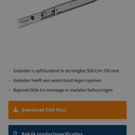
Ga
Geleider is zelfsluitend in de lengtes 500 t/m 700 mm
naar
het
Geleider heeft een weerstand tegen openen
begin
Bajonet (klik-in) montage in metalen behuizingen
van
de
afbeeldingen-
Download CAD Files
gallerij
Bekijk productspecificaties