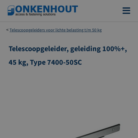
Ga
naar
de
Telescoopgeleiders voor lichte belasting t/m 50 kg
inhoud
Telescoopgeleider, geleiding 100%+,
Ga
naar
45 kg, Type 7400-50SC
het
einde
van
de
afbeeldingen-
gallerij