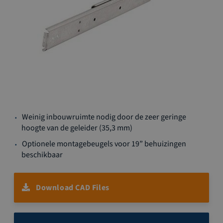
Ga
Weinig inbouwruimte nodig door de zeer geringe
naar
hoogte van de geleider (35,3 mm)
het
begin
Optionele montagebeugels voor 19” behuizingen
van
beschikbaar
de
afbeeldingen-
gallerij
Download CAD Files