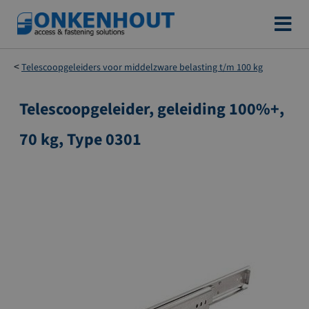
Ga
naar
de
Telescoopgeleiders voor middelzware belasting t/m 100 kg
inhoud
Telescoopgeleider, geleiding 100%+,
Ga
naar
70 kg, Type 0301
het
einde
van
de
afbeeldingen-
gallerij