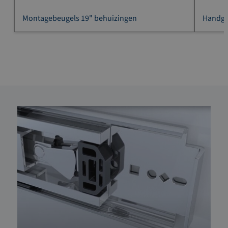
Montagebeugels 19" behuizingen
Handgr