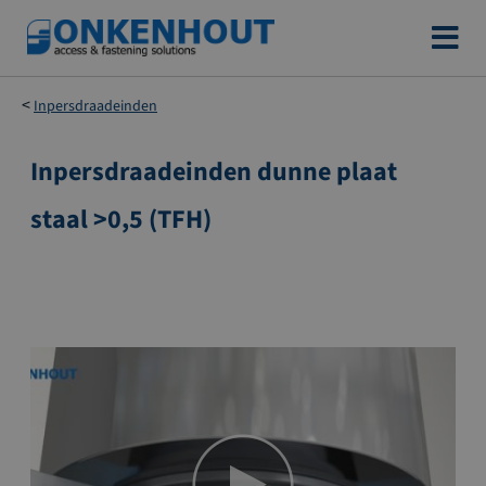
Ga
naar
de
Inpersdraadeinden
inhoud
Inpersdraadeinden dunne plaat
Ga
naar
staal >0,5 (TFH)
het
einde
van
de
afbeeldingen-
gallerij