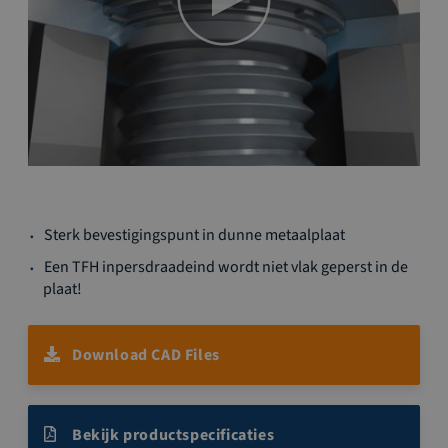
Ga
Sterk bevestigingspunt in dunne metaalplaat
naar
het
Een TFH inpersdraadeind wordt niet vlak geperst in de
begin
plaat!
van
de
afbeeldingen-
Download CAD Files
gallerij
Bekijk productspecificaties