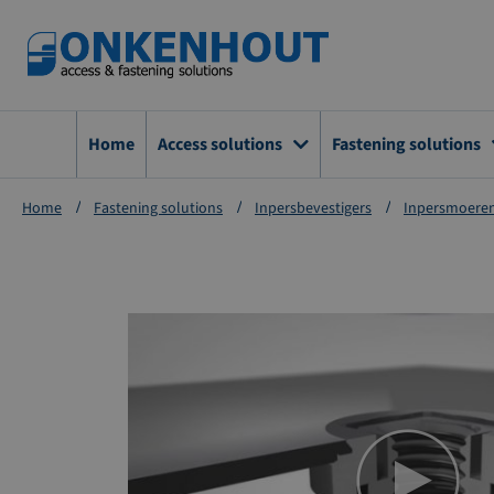
Ga
naar
de
inhoud
Home
Access solutions
Fastening solutions
Home
Fastening solutions
Inpersbevestigers
Inpersmoere
Ga
naar
het
einde
van
de
afbeeldingen-