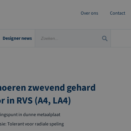
Over ons
Contact
Designer news
moeren zwevend gehard
r in RVS (A4, LA4)
gingspunt in dunne metaalplaat
e: Tolerant voor radiale speling