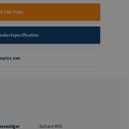
 CAD Files
roductspecificaties
mples aan
bevestiger
Gehard RVS