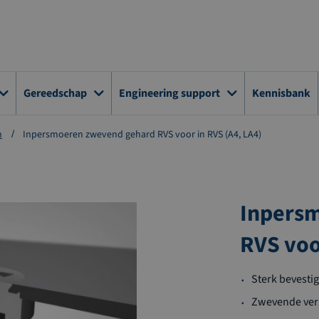
Gereedschap
Engineering support
Kennisbank
n
Inpersmoeren zwevend gehard RVS voor in RVS (A4, LA4)
Inpers
RVS voo
Sterk bevesti
Zwevende versi