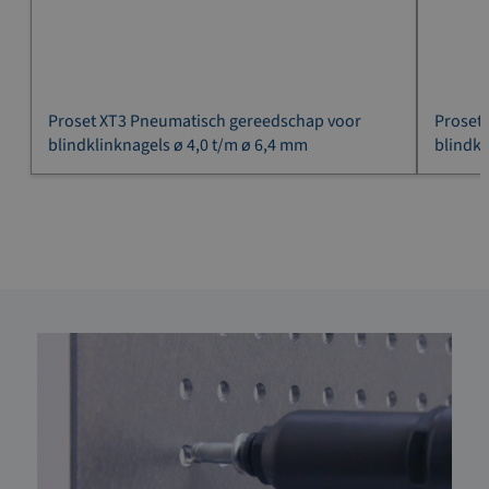
Proset XT3 Pneumatisch gereedschap voor
Proset
blindklinknagels ø 4,0 t/m ø 6,4 mm
blindkl