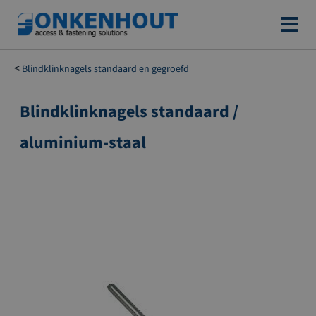
Ga
naar
de
Blindklinknagels standaard en gegroefd
inhoud
Blindklinknagels standaard /
Ga
naar
aluminium-staal
het
einde
van
de
afbeeldingen-
gallerij