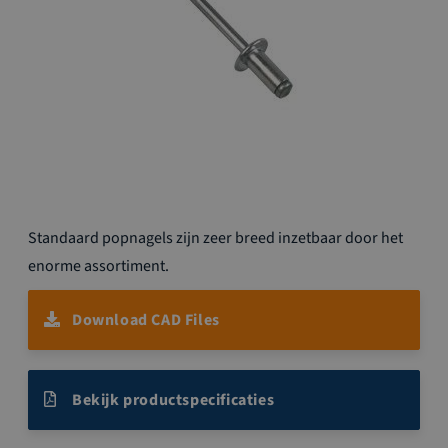
Ga
Standaard popnagels zijn zeer breed inzetbaar door het
naar
het
enorme assortiment.
begin
van
Download CAD Files
de
afbeeldingen-
gallerij
Bekijk productspecificaties