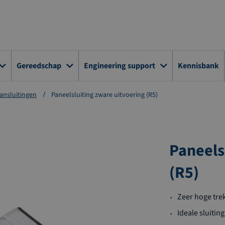
Gereedschap
Engineering support
Kennisbank
ansluitingen
Paneelsluiting zware uitvoering (R5)
Paneels
(R5)
Zeer hoge trek
Ideale sluitin