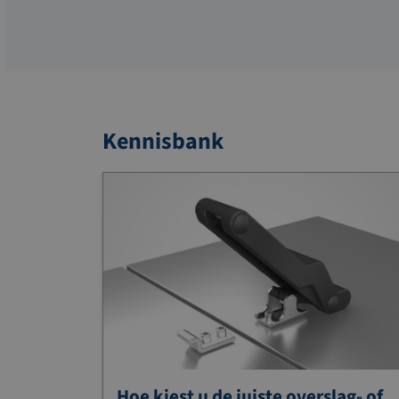
Kennisbank
Hoe kiest u de juiste overslag- of