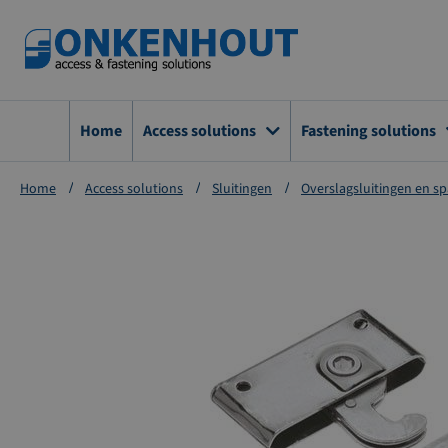
Ga
naar
de
inhoud
Home
Access solutions
Fastening solutions
Home
Access solutions
Sluitingen
Overslagsluitingen en sp
Ga
naar
het
einde
van
de
afbeeldingen-