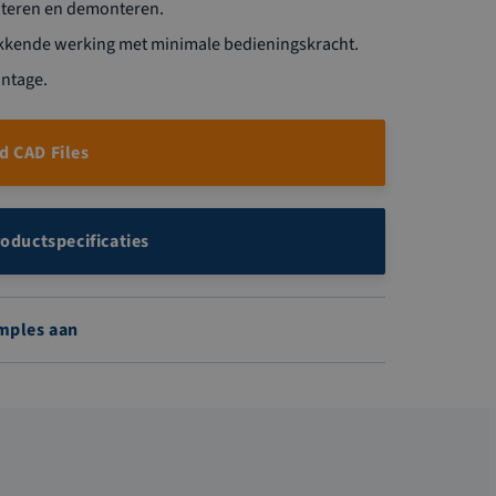
nteren en demonteren.
kkende werking met minimale bedieningskracht.
ntage.
 CAD Files
roductspecificaties
mples aan