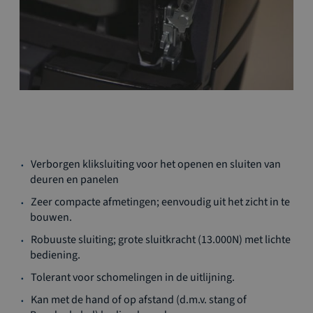
Ga
Verborgen kliksluiting voor het openen en sluiten van
naar
deuren en panelen
het
begin
Zeer compacte afmetingen; eenvoudig uit het zicht in te
van
bouwen.
de
Robuuste sluiting; grote sluitkracht (13.000N) met lichte
afbeeldingen-
bediening.
gallerij
Tolerant voor schomelingen in de uitlijning.
Kan met de hand of op afstand (d.m.v. stang of