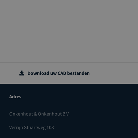
Download uw CAD bestanden
Adres
Onkenhout & Onkenhout B.V.
Verrijn Stuartweg 103