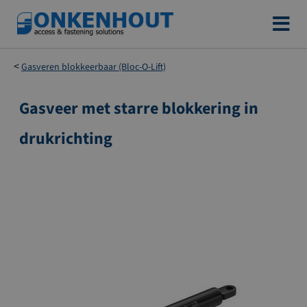
Ga
naar
de
Gasveren blokkeerbaar (Bloc-O-Lift)
inhoud
Gasveer met starre blokkering in
Ga
naar
drukrichting
het
einde
van
de
afbeeldingen-
gallerij