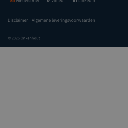
Nieuwsbrief
Vimeo
LinkedIn
Disclaimer
Algemene leveringsvoorwaarden
© 2026 Onkenhout