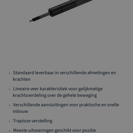
Ga
naar
Standaard leverbaar in verschillende afmetingen en
het
krachten
begin
Lineaire veer karakteristiek voor gelijkmatige
van
krachtsverdeling over de gehele beweging
de
afbeeldingen-
Verschillende aansluitingen voor praktische en snelle
gallerij
inbouw
Traploze verstelling
Meeste uitvoeringen geschikt voor positie