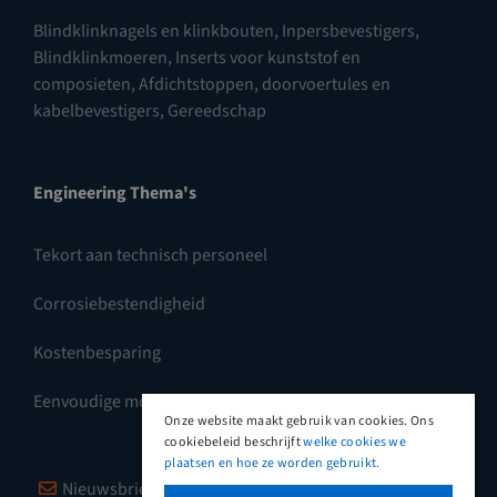
Blindklinknagels en klinkbouten
,
Inpersbevestigers
,
Blindklinkmoeren
,
Inserts voor kunststof en
composieten
,
Afdichtstoppen, doorvoertules en
kabelbevestigers
,
Gereedschap
Engineering Thema's
Tekort aan technisch personeel
Corrosiebestendigheid
Kostenbesparing
Eenvoudige montage
Onze website maakt gebruik van cookies. Ons
cookiebeleid beschrijft
welke cookies we
plaatsen en hoe ze worden gebruikt.
Nieuwsbrief
Vimeo
LinkedIn