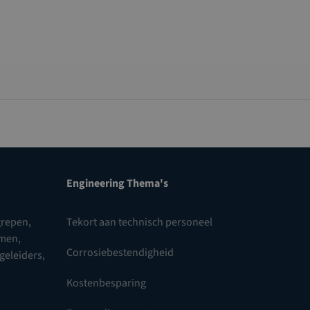
Engineering Thema's
repen,
Tekort aan technisch personeel
omen
,
Corrosiebestendigheid
 geleiders
,
Kostenbesparing