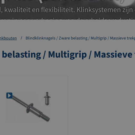
kwaliteit en flexibiliteit. Klinksystemen zijn
eren in een verhoging van de arbeidsproductiv
inkbouten
Blindklinknagels / Zware belasting / Multigrip / Massieve tre
 belasting / Multigrip / Massiev