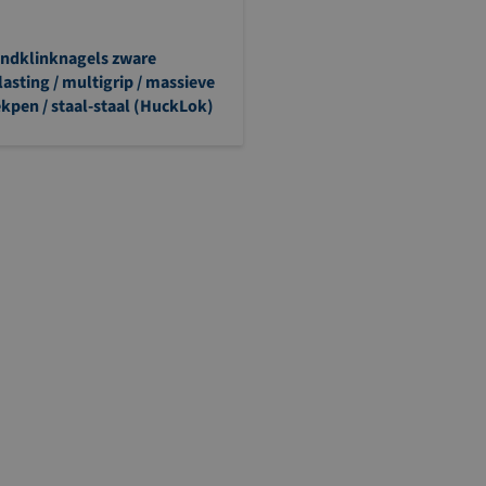
indklinknagels zware
lasting / multigrip / massieve
ekpen / staal-staal (HuckLok)