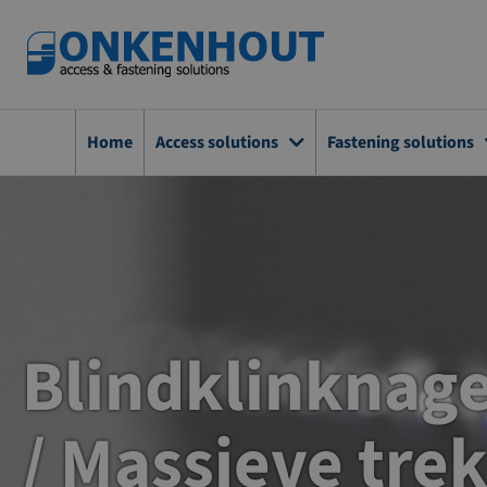
Ga
naar
de
inhoud
Home
Access solutions
Fastening solutions
Blindklinknagel
/ Massieve tre