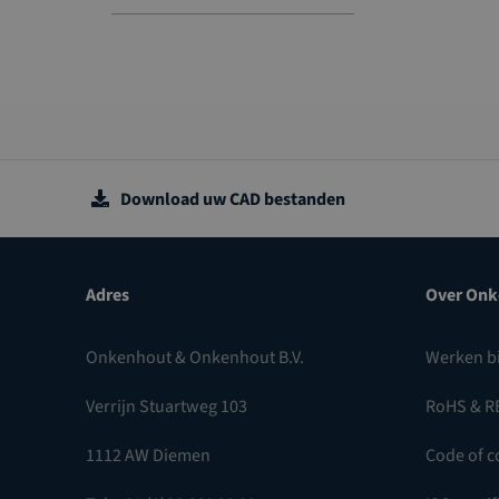
d
o
c
u
d
t
c
u
t
c
t
Download uw CAD bestanden
Adres
Over Onk
Onkenhout & Onkenhout B.V.
Werken b
Verrijn Stuartweg 103
RoHS & R
1112 AW Diemen
Code of c