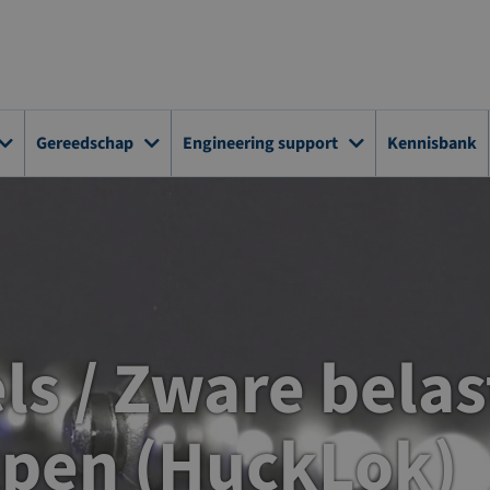
Gereedschap
Engineering support
Kennisbank
s / Zware belas
kpen (HuckLok)