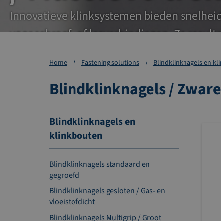
Innovatieve klinksystemen bieden snelheid, 
voor schroef- of lasverbindingen. Ze result
doorlooptijden en minder faalkosten.
Home
Fastening solutions
Blindklinknagels en kl
Blindklinknagels / Zware
Blindklinknagels en
klinkbouten
Blindklinknagels standaard en
gegroefd
Blindklinknagels gesloten / Gas- en
vloeistofdicht
Blindklinknagels Multigrip / Groot