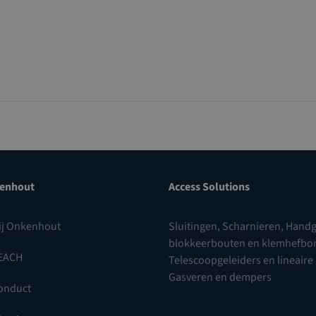
enhout
Access Solutions
ij Onkenhout
Sluitingen
,
Scharnieren
,
Handg
blokkeerbouten en klemhefb
EACH
Telescoopgeleiders en lineaire
Gasveren en dempers
onduct