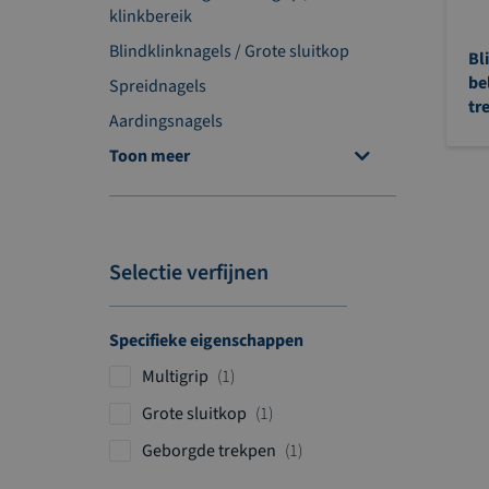
klinkbereik
Blindklinknagels / Grote sluitkop
Bl
be
Spreidnagels
tr
Aardingsnagels
Toon meer
Selectie verfijnen
Specifieke eigenschappen
p
Multigrip
1
r
p
Grote sluitkop
1
o
r
p
Geborgde trekpen
1
d
o
r
u