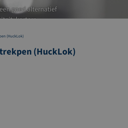
 een goed alternatief
iteit, kortere
kpen (HuckLok)
e trekpen (HuckLok)